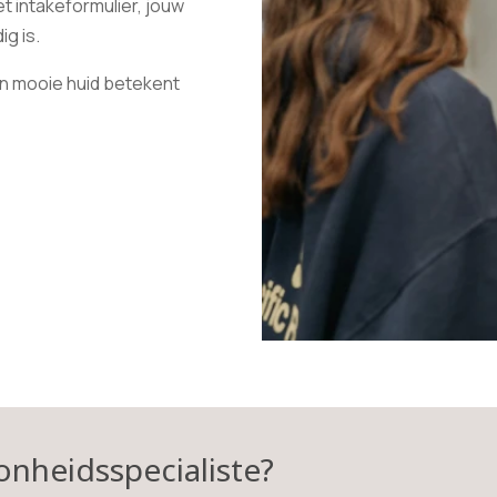
t intakeformulier, jouw
g is.
n mooie huid betekent
nheidsspecialiste?